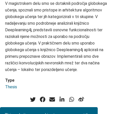
V magistrskem delu smo se dotaknili področja globokega
učenja, spoznali smo pristope in arhitekture algoritmov
globokega učenja ter jih kategorizirali v tri skupine. V
nadaljevanju smo podrobneje analizirali knjižnico
Deeplearning4j, predstavili osnovne funkcionalnosti ter
raziskali njene možnosti za uporabo na področju
globokega učenja. V praktičnem delu smo uporabo
globokega učenja s knjižnico Deeplearning4j aplicirali na
primeru prepoznave obrazov. Implementirali smo dve
različici konvolucijskih nevronskih mrež ter dva načina
učenja – lokalno ter porazdeljeno učenje.
Type
Thesis